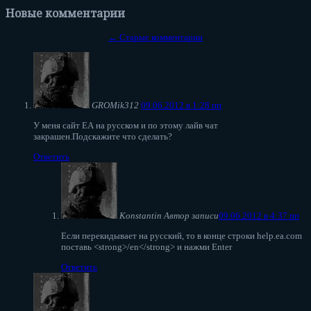
Новые комментарии
← Старые комментарии
GROMik312
09.06.2012 в 1:28 пп
У меня сайт ЕА на русском и по этому лайв чат
закрашен.Подскажите что сделать?
Ответить
Konstantin
Автор записи
09.06.2012 в 4:37 пп
Если перекидывает на русский, то в конце строки help.ea.com
поставь <strong>/en</strong> и нажми Enter
Ответить