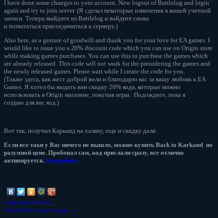
I have done some changes to your account. Now logout of Battlelog and login
again and try to join server. (Я сделал некоторые изменения в вашей учетной
записи. Теперь выйдите из Battlelog и войдите снова
и попытаться присоединиться к серверу.)
Also here, as a gesture of goodwill and thank you for your love for EA games. I
would like to issue you a 20% discount code which you can use on Origin store
while making games purchases. You can use this to purchase the games which
are already released. This code will not work for the preordering the games and
the newly released games. Please wait while I create the code for you.
(Также здесь, как жест доброй воли и благодарю вас за вашу любовь к EA
Games. Я хотел бы выдать вам скидку 20% кода, которые можно
использовать в Origin магазине, покупая игры. Подождите, пока я
создаю для вас код.)
Вот так, получил Карканд на халяву, еще и скидку дали .
Если все таки у Вас ничего не вышло, можно купить Back to Karkand по
разумной цене. Пробовал сам, код прислали сразу, все отлично
активируется.
Подробнее
.
«
Оружие в Battle...
Battlefield гаджет на ра...
»