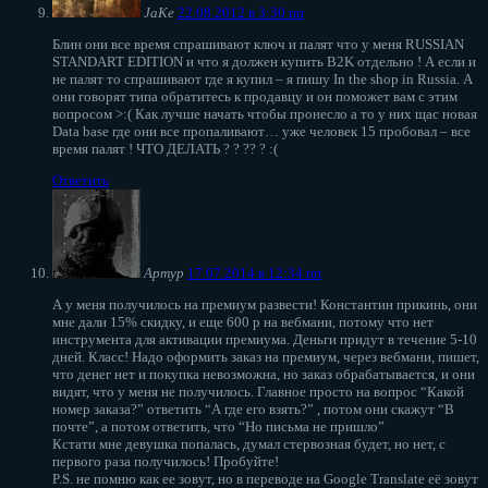
JaKe
22.08.2012 в 3:30 пп
Блин они все время спрашивают ключ и палят что у меня RUSSIAN
STANDART EDITION и что я должен купить B2K отдельно ! А если и
не палят то спрашивают где я купил – я пишу In the shop in Russia. А
они говорят типа обратитесь к продавцу и он поможет вам с этим
вопросом >:( Как лучше начать чтобы пронесло а то у них щас новая
Data base где они все пропаливают… уже человек 15 пробовал – все
время палят ! ЧТО ДЕЛАТЬ ? ? ?? ? :(
Ответить
Артур
17.07.2014 в 12:34 пп
А у меня получилось на премиум развести! Константин прикинь, они
мне дали 15% скидку, и еще 600 р на вебмани, потому что нет
инструмента для активации премиума. Деньги придут в течение 5-10
дней. Класс! Надо оформить заказ на премиум, через вебмани, пишет,
что денег нет и покупка невозможна, но заказ обрабатывается, и они
видят, что у меня не получилось. Главное просто на вопрос “Какой
номер заказа?” ответить “А где его взять?” , потом они скажут “В
почте”, а потом ответить, что “Но письма не пришло”
Кстати мне девушка попалась, думал стервозная будет, но нет, с
первого раза получилось! Пробуйте!
P.S. не помню как ее зовут, но в переводе на Google Translate её зовут