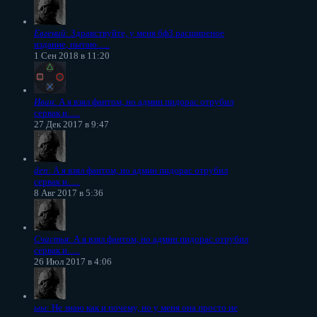
Евгений
: Здравствуйте, у меня бф3 расширеное
издание, пытаю......
1 Сен 2018 в 11:20
Иван
: А я взял фантом, но админ пидорас отрубил
сервак и......
27 Дек 2017 в 9:47
den
: А я взял фантом, но админ пидорас отрубил
сервак и......
8 Авг 2017 в 5:36
Счастья
: А я взял фантом, но админ пидорас отрубил
сервак и......
26 Июл 2017 в 4:06
ыы
: Не знаю как и почему, но у меня она просто не