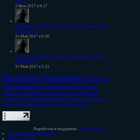
уста......
3 Июн 2017 в 9:27
Konstantin
: Здравствуйте. Задержка, да, может быть.
Помню прем......
31 Май 2017 в 6:20
Тар
: Добрый день! Подскажите пожалуйста,купил
позавчера......
31 Май 2017 в 5:21
Battlefield 4
Battlefield 3
видео
дополнение
для новичков
мультиплеер
Новости
настройка компьютера
патч
DirectX
оружие
Origin
драйвер
Battlefield 1
программы
Battlefield 5
бателфилд 3
Battlefield: Bad Company 2
сервер
punkbuster
Разработка и поддержка:
Web-Service.Pro
Все файлы для Battlefield 3
Файлы для игры