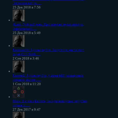
"автономный ре......
25 Дек 2018 в 7:56
Дима
: Добрый день. При запуске мультиплеера,
переключает......
25 Дек 2018 в 5:49
Konstantin
: Здравствуйте. Запустите диспетчер
задач,Ctrl+Shift......
2 Сен 2018 в 3:46
Евгений
: Здравствуйте, у меня бф3 расширеное
издание, пытаю......
1 Сен 2018 в 11:20
Иван
: А я взял фантом, но админ пидорас отрубил
сервак и......
27 Дек 2017 в 9:47