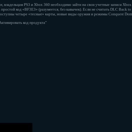
н, владельцам PS3 и Xbox 360 необходимо зайти на свои учетные записи Xbox
ростой код «BF3E3» (разумеется, без кавычек). Если не считать DLC Back to Ka
доступны четыре «тесные» карты, новые виды оружия и режимы Conquest Domi
“Активировать код продукта”