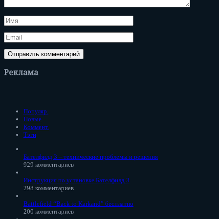
Реклама
Популяр.
Новые
Коммент.
Тэги
Бателфилд 3 – технические проблемы и решения
929 комментариев
Инструкция по установке Бателфилд 3
298 комментариев
Battlefield “Back to Karkand” бесплатно
200 комментариев