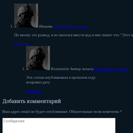
Никита
15.06.2014 в 8:19 пп
По моему это развод, я по пытался ввести код и мне пишет что “Этот 
Ответить
Konstantin
Автор записи
15.06.2014 в 8:55 пп
Эта статья опубликована в прошлом году.
исправил дату
Ответить
Добавить комментарий
Ваш адрес email не будет опубликован.
Обязательные поля помечены
*