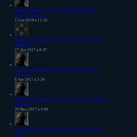
Евгений
: Здравствуйте, у меня бф3 расширеное
издание, пытаю......
1 Сен 2018 в 11:20
Иван
: А я взял фантом, но админ пидорас отрубил
сервак и......
27 Дек 2017 в 9:47
den
: А я взял фантом, но админ пидорас отрубил
сервак и......
8 Авг 2017 в 5:36
Счастья
: А я взял фантом, но админ пидорас отрубил
сервак и......
26 Июл 2017 в 4:06
ыы
: Не знаю как и почему, но у меня она просто не
уста......