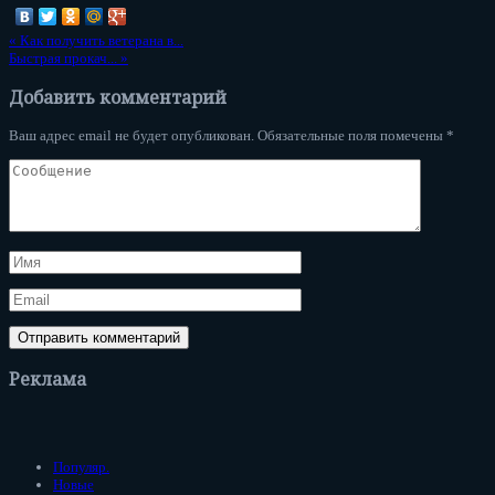
«
Как получить ветерана в...
Быстрая прокач...
»
Добавить комментарий
Ваш адрес email не будет опубликован.
Обязательные поля помечены
*
Реклама
Популяр.
Новые