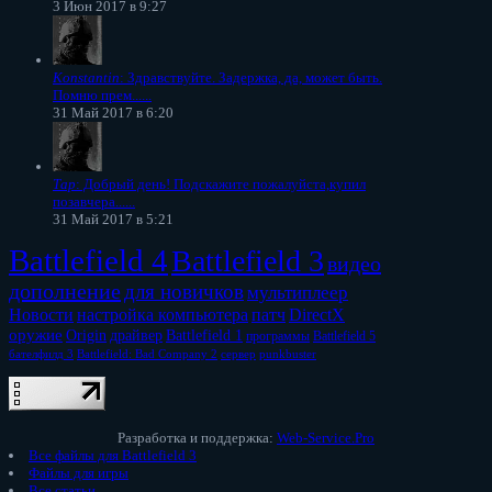
3 Июн 2017 в 9:27
Konstantin
: Здравствуйте. Задержка, да, может быть.
Помню прем......
31 Май 2017 в 6:20
Тар
: Добрый день! Подскажите пожалуйста,купил
позавчера......
31 Май 2017 в 5:21
Battlefield 4
Battlefield 3
видео
дополнение
для новичков
мультиплеер
Новости
настройка компьютера
патч
DirectX
оружие
Origin
драйвер
Battlefield 1
программы
Battlefield 5
бателфилд 3
Battlefield: Bad Company 2
сервер
punkbuster
Разработка и поддержка:
Web-Service.Pro
Все файлы для Battlefield 3
Файлы для игры
Все статьи