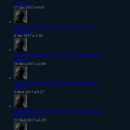
сервак и......
27 Дек 2017 в 9:47
den
: А я взял фантом, но админ пидорас отрубил
сервак и......
8 Авг 2017 в 5:36
Счастья
: А я взял фантом, но админ пидорас отрубил
сервак и......
26 Июл 2017 в 4:06
ыы
: Не знаю как и почему, но у меня она просто не
уста......
3 Июн 2017 в 9:27
Konstantin
: Здравствуйте. Задержка, да, может быть.
Помню прем......
31 Май 2017 в 6:20