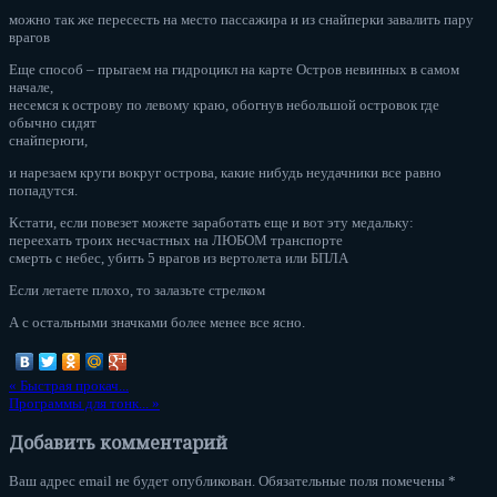
можно так же пересесть на место пассажира и из снайперки завалить пару
врагов
Еще способ – прыгаем на гидроцикл на карте Остров невинных в самом
начале,
несемся к острову по левому краю, обогнув небольшой островок где
обычно сидят
снайперюги,
и нарезаем круги вокруг острова, какие нибудь неудачники все равно
попадутся.
Кстати, если повезет можете заработать еще и вот эту медальку:
переехать троих несчастных на ЛЮБОМ транспорте
смерть с небес, убить 5 врагов из вертолета или БПЛА
Если летаете плохо, то залазьте стрелком
А с остальными значками более менее все ясно.
«
Быстрая прокач...
Программы для тонк...
»
Добавить комментарий
Ваш адрес email не будет опубликован.
Обязательные поля помечены
*