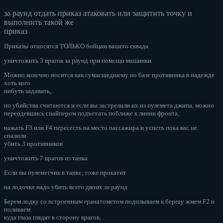
за раунд отдать приказ атаковать или защитить точку и
выполнить такой же
приказ
Приказы относятся ТОЛЬКО бойцам вашего сквада
уничтожить 3 врагов за раунд при помощи машинки
Можно конечно носится как сумасшедшему по базе противника в надежде
хоть кого
нибуть задавить,
но убийства считаются и если вы застрелили их из пулемета джипа, можно
переодевшись снайпером подъехать поближе к линии фронта,
нажать F3 или F4 пересесть на место пассажира и успеть пока вас не
спалили
убить 3 противников
уничтожить 7 врагов из танка
Если вы пулеметчик в танке, тоже прокатит
на лодочке надо убить всего двоих за раунд
Берем лодку со встроенным гранатометом подплываем к берегу жмем F2 и
поливаем
куда глаза глядят в сторону врагов,