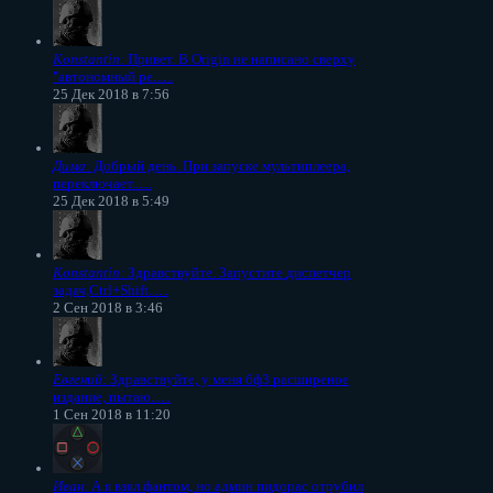
Konstantin
: Привет. В Origin не написано сверху
"автономный ре......
25 Дек 2018 в 7:56
Дима
: Добрый день. При запуске мультиплеера,
переключает......
25 Дек 2018 в 5:49
Konstantin
: Здравствуйте. Запустите диспетчер
задач,Ctrl+Shift......
2 Сен 2018 в 3:46
Евгений
: Здравствуйте, у меня бф3 расширеное
издание, пытаю......
1 Сен 2018 в 11:20
Иван
: А я взял фантом, но админ пидорас отрубил