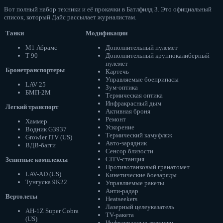
Вот полный набор техники и её прокачки в Батлфилд 3. Это официальный
список, который Дайс рассылает журналистам.
Танки
Модификации
M1 Абрамс
Дополнительный пулемет
T-90
Дополнительный крупнокалиберный
пулемет
Бронетранспортеры
Картечь
Управляемые боеприпасы
LAV 25
Зум-оптика
БМП-2M
Термическая оптика
Инфракрасный дым
Легкий транспорт
Активная броня
Ремонт
Хаммер
Ускорение
Водник G3937
Термический камуфляж
Growler ITV (US)
Авто-зарядник
ВДВ-багги
Сенсор близости
CITV-станция
Зенитные комплексы
Противотанковый гранатомет
LAV-AD (US)
Кинетические боезаряды
Тунгуска 9K22
Управляемые ракеты
Анти-радар
Вертолеты
Heatseekers
Лазерный целеуказатель
AH-1Z Super Cobra
TV-ракета
(US)
Инфракрасные ловушки