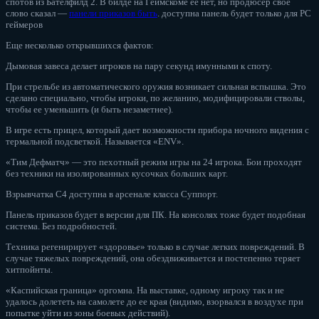
спотов из Бателфилд 2. В билде на Геймскоме ее нет, но продюсер свое
слово сказал —
панели приказов быть
. доступна панель будет только для PC
геймеров
Еще несколько открывшихся фактов:
Дымовая завеса делает игроков на пару секунд имунными к споту.
При стрельбе из автоматического оружия возникает сильная вспышка. Это
сделано специально, чтобы игроки, по желанию, модифицировали стволы,
чтобы ее уменьшить (и быть незаметнее).
В игре есть прицел, который дает возможности прибора ночного видения с
термальной подсветкой. Называется «ENV».
«Тим Дефматч» — это пехотный режим игры на 24 игрока. Бои проходят
без техники на изолированных кусочках больших карт.
Взрывчатка С4 доступна в арсенале класса Суппорт.
Панель приказов будет в версии для ПК. На консолях тоже будет подобная
система. Без подробностей.
Техника регенирирует «здоровье» только в случае легких повреждений. В
случае тяжелых повреждений, она обездвиживается и постепенно теряет
хитпойнты.
«Каспийская граница» оргомна. На выставке, одному игроку так и не
удалось долететь на самолете до ее края (видимо, взорвался в воздухе при
попытке уйти из зоны боевых действий).