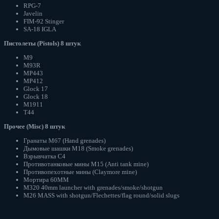
RPG-7
Javelin
FIM-92 Stinger
SA-18 IGLA
Пистолеты (Pistols) 8 штук
M9
M93R
MP443
MP412
Glock 17
Glock 18
M1911
T44
Прочее (Misc) 8 штук
Гранаты M67 (Hand grenades)
Дымовые шашки M18 (Smoke grenades)
Взрывчатка C4
Противотанковые мины M15 (Anti tank mine)
Противопехотные мины (Claymore mine)
Мортира 60MM
M320 40mm launcher with grenades/smoke/shotgun
M26 MASS with shotgun/Flechettes/flag round/solid slugs