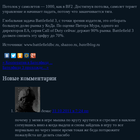
Потолок у самолетов — 1000, как в BF2. Достигнув потолка, самолет теряет
управление и начинает падать, потому что заканчивается тяга.
Глобальная задача Battlefield 3, с точки зрения издателя, это отборать
большую долю рынка у КоДа. По оценке Питера Мура, одного из
директоров ЕА, серия Call of Duty сейчас держит 90% рынка. Battlefield 3
должен снизить эту цифру до 70%.
Источники: www.battlefieldbc.ru, shazoo.ru,
batelblog
.ru
«
Кооператив в Бателфилд ...
Бателфилд 3 прохожде...
»
Новые комментарии
денис
31.10.2011 в 7:24 пп
почему у меня в игре мышка по кругу крутится и стреляет в наклоне
согнувшись вниз а когда выдеш и снова зайдешь в игру то все
нормально но через энное время токая же беда потцкожите
пожалуйста шт делать спасибо