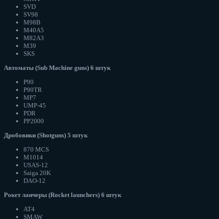
SVD
SV98
M98B
M40A5
M82A3
M39
SKS
Автоматы (Sub Machine guns) 6 штук
P90
P90TR
MP7
UMP-45
PDR
PP2000
Дробовики (Shotguns) 5 штук
870 MCS
M1014
USAS-12
Saiga 20K
DAO-12
Рокет ланчеры (Rocket launchers) 6 штук
AT4
SMAW