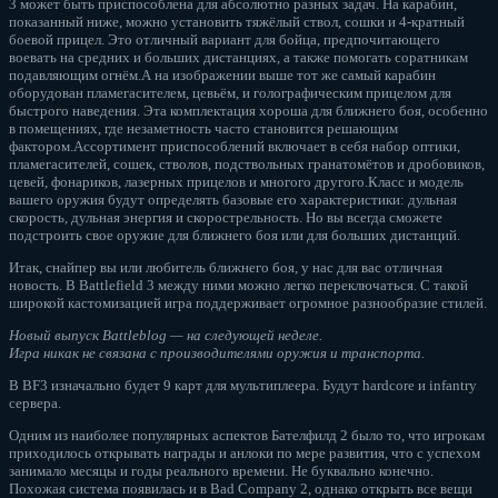
3 может быть приспособлена для абсолютно разных задач. На карабин,
показанный ниже, можно установить тяжёлый ствол, сошки и 4-кратный
боевой прицел. Это отличный вариант для бойца, предпочитающего
воевать на средних и больших дистанциях, а также помогать соратникам
подавляющим огнём.А на изображении выше тот же самый карабин
оборудован пламегасителем, цевьём, и голографическим прицелом для
быстрого наведения. Эта комплектация хороша для ближнего боя, особенно
в помещениях, где незаметность часто становится решающим
фактором.Ассортимент приспособлений включает в себя набор оптики,
пламегасителей, сошек, стволов, подствольных гранатомётов и дробовиков,
цевей, фонариков, лазерных прицелов и многого другого.Класс и модель
вашего оружия будут определять базовые его характеристики: дульная
скорость, дульная энергия и скорострельность. Но вы всегда сможете
подстроить свое оружие для ближнего боя или для больших дистанций.
Итак, снайпер вы или любитель ближнего боя, у нас для вас отличная
новость. В Battlefield 3 между ними можно легко переключаться. С такой
широкой кастомизацией игра поддерживает огромное разнообразие стилей.
Новый выпуск Battleblog — на следующей неделе.
Игра никак не связана с производителями оружия и транспорта.
В BF3 изначально будет 9 карт для мультиплеера. Будут hardcore и infantry
сервера.
Одним из наиболее популярных аспектов Бателфилд 2 было то, что игрокам
приходилось открывать награды и анлоки по мере развития, что с успехом
занимало месяцы и годы реального времени. Не буквально конечно.
Похожая система появилась и в Bad Company 2, однако открыть все вещи