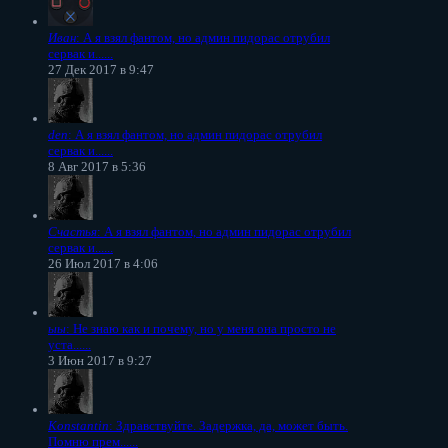
Иван
: А я взял фантом, но админ пидорас отрубил
сервак и......
27 Дек 2017 в 9:47
den
: А я взял фантом, но админ пидорас отрубил
сервак и......
8 Авг 2017 в 5:36
Счастья
: А я взял фантом, но админ пидорас отрубил
сервак и......
26 Июл 2017 в 4:06
ыы
: Не знаю как и почему, но у меня она просто не
уста......
3 Июн 2017 в 9:27
Konstantin
: Здравствуйте. Задержка, да, может быть.
Помню прем......