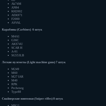
Ak74M
AN94
KH2002
AEK971
F2000
ASVAL
Карабины (Carbines) 6 штук
M4A1
G36C
AKS74U
SCAR H
A-91
SG553LB
Легкие пулеметы (Light machine guns) 7 штук
M249
M60
M27 IAR
M40
RPK
Pecheneg
Type88
Снайперские винтовки (Sniper rifles) 8 штук
MK11