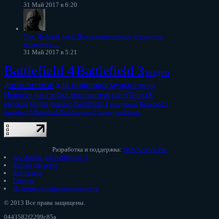
31 Май 2017 в 6:20
Тар
: Добрый день! Подскажите пожалуйста,купил
позавчера......
31 Май 2017 в 5:21
Battlefield 4
Battlefield 3
видео
дополнение
для новичков
мультиплеер
Новости
настройка компьютера
патч
DirectX
оружие
Origin
драйвер
Battlefield 1
программы
Battlefield 5
бателфилд 3
Battlefield: Bad Company 2
сервер
punkbuster
Разработка и поддержка:
Web-Service.Pro
Все файлы для Battlefield 3
Файлы для игры
Все статьи
Главная
Политика конфиденциальности
© 2013 Все права защищены.
0443582f2299c85a