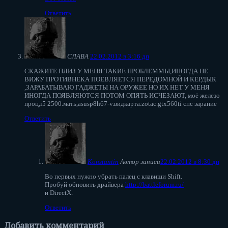
Ответить
СЛАВА
22.02.2012 в 3:16 дп
СКАЖИТЕ ПЛИЗ У МЕНЯ ТАКИЕ ПРОБЛЕММЫ,ИНОГДА НЕ
ВИЖУ ПРОТИВНЕКА ПОЕВЛЯЕТСЯ ПЕРЕДОМНОЙ И КЕРДЫК
,ЗАРАБАТЫВАЮ ГАДЖЕТЫ НА ОРУЖЕЕ НО ИХ НЕТ У МЕНЯ
ИНОГДА ПОЯВЛЯЮТСЯ ПОТОМ ОПЯТЬ ИСЧЕЗАЮТ, моё железо
проц,i5 2500.мать,asusp8h67-v.видкарта.zotac.gtx560ti спс зарание
Ответить
Konstantin
Автор записи
22.02.2012 в 8:30 дп
Во первых нужно убрать палец с клавиши Shift.
Пробуй обновить драйвера
http://battleforum.ru/
и DirectX.
Ответить
Добавить комментарий