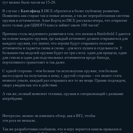
тут можно было часов на 15-20.
В случае с
Бателфилд 3
DICE обратится к более глубокому развитию.
Появились как старые так и новые анлоки, а так же переработанная система
оружия и аттачментов. Алан Кертц из DICE рассказал вчера, что открытие
всего только для ОДНОГО класса займет около 100 часов!
Причина столь медленного развития в том, что анлоки в Battlefield 3 даются
на основе каждого оружия, где каждый аттачмент должен открываться для
каждого оружия, это значит, что игроки будут открывать похожие
аттачменты и гаджеты снова и снова – для всех пушек в отдельности. У
большинства моделей оружия будет по три слота: один для прицела, один
для ствола и один для подствольных аттачментов вроде бипода,
портативного гранатомет и так далее.
С одной стороны – чем больше ты используешь оружие, тем больше
аксессуаров ты получаешь к нему, с другой стороны – это может стать
немного уныло, каждый раз открывать все те же вещи. Однако подождем,
скоро увидим как это в действии.
А так же, полный комплект техники, оружия и специализаций с разными
апгрейдами.
Интересно, можно ли изменить обзор, как в BF2, чтобы
эти рога не мешали...
Так же разработчики сообшили, что в игру вернется панель приказов и