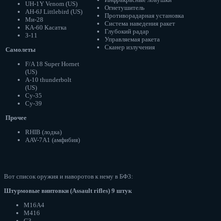
UH-1Y Venom (US)
Огнетушитель
AH-6J Littlebird (US)
Противорадарная установка
Mи-28
Система наведения ракет
KA-60 Касатка
Глубокий радар
З-11
Управляемая ракета
Сканер излучения
Самолеты
F/A 18 Super Hornet
(US)
A-10 thunderbolt
(US)
Су-35
Су-39
Прочее
RHIB (лодка)
AAV-7A1 (амфибия)
Вот список оружия и наворотов к нему в БФ3:
Штурмовые винтовки (Assault rifles) 9 штук
M16A4
M416
G3