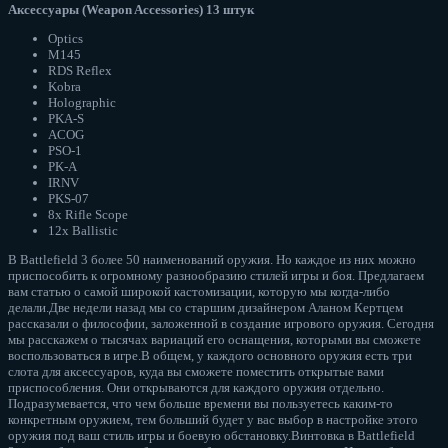
Аксессуары (Weapon Accessories) 13 штук
Optics
M145
RDS Reflex
Kobra
Holographic
PKA-S
ACOG
PSO-1
PK-A
IRNV
PKS-07
8x Rifle Scope
12x Ballistic
В Battlefield 3 более 50 наименований оружия. Но каждое из них можно
приспособить к огромному разнообразию стилей игры и боя. Предлагаем
вам статью о самой широкой кастомизации, которую мы когда-либо
делали.Две недели назад мы со старшим дизайнером Аланом Кертцем
рассказали о философии, заложенной в создание игрового оружия. Сегодня
мы расскажем о тысячах вариаций его оснащения, которыми вы сможете
воспользоваться в игре.В общем, у каждого основного оружия есть три
слота для аксессуаров, куда вы сможете поместить открытые вами
приспособления. Они открываются для каждого оружия отдельно.
Подразумевается, что чем больше времени вы пользуетесь каким-то
конкретным оружием, тем больший будет у вас выбор в настройке этого
оружия под ваш стиль игры и боевую обстановку.Винтовка в Battlefield