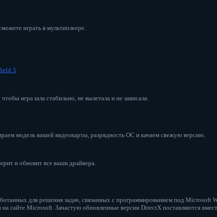
 сможете играть в мультиплеере.
ield 3
чтобы игра шла стабильно, не вылетала и не зависала.
ираем модель вашей видеокарты, разрядность ОС и качаем свежую версию.
верит и обновит все ваши драйвера.
зработанных для решения задач, связанных с программированием под Microsoft
н на сайте Microsoft. Зачастую обновленные версии DirectX поставляются вме