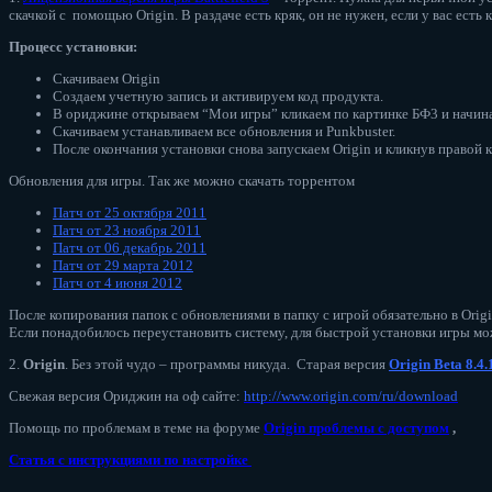
скачкой с помощью Origin. В раздаче есть кряк, он не нужен, если у вас есть 
Процесс установки:
Скачиваем Origin
Создаем учетную запись и активируем код продукта.
В ориджине открываем “Мои игры” кликаем по картинке БФ3 и начинае
Скачиваем устанавливаем все обновления и Punkbuster.
После окончания установки снова запускаем Origin и кликнув правой
Обновления для игры. Так же можно скачать торрентом
Патч от 25 октября 2011
Патч от 23 ноября 2011
Патч от 06 декабрь 2011
Патч от 29 марта 2012
Патч от 4 июня 2012
После копирования папок с обновлениями в папку с игрой обязательно в Ori
Если понадобилось переустановить систему, для быстрой установки игры можн
2.
Origin
. Без этой чудо – программы никуда. Старая версия
Origin Beta 8.4.
Свежая версия Ориджин на оф сайте:
http://www.origin.com/ru/download
Помощь по проблемам в теме на форуме
Origin проблемы с доступом
,
Статья с инструкциями по настройке