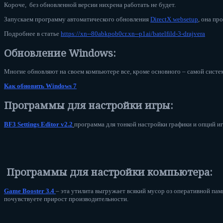
Короче, без обновленной версии нихрена работать не будет.
Запускаем программу автоматического обновления
DirectX websetup
, она пр
Подробнее в статье
https://xn--80abkpob0cr.xn--p1ai/batelfild-3-drajvera
Обновление Windows:
Многие обновляют на своем компьютере все, кроме основного – самой сист
Как обновить Windows 7
Программы для настройки игры:
BF3 Settings Editor v2.2
программа для тонкой настройки графики и опций игр
Программы для настройки компьютера:
Game Booster 3.4
– эта утилита выгружает всякий мусор оз оперативной па
почувствуете прирост производительности.