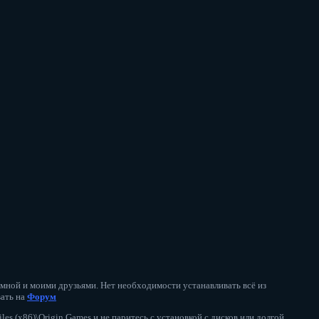
 мной и моими друзьями. Нет необходимости устанавливать всё из
вать на
Форум
les (x86)\Origin Games и не паритесь с установкой с дисков или долгой