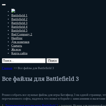
Battlefield 1
Battlefield 2
Battlefield 3
Battlefield 4
Battlefield 5
Bad Company 2
Hardline
Для новичков
Скачать
Железо
Карта сайта
Главная
>> Все файлы для Battlefield 3
Все файлы для Battlefield 3
Решил собрать все нужные файлы для игры Батлфилд 3 на одной странице, чт
перечиленного софта, надеюсь что помог в борьбе с зависаниями и вылетам
1.
Лицензионная версия игры Battlefield 3
– торрент. Нужна для первичной уст