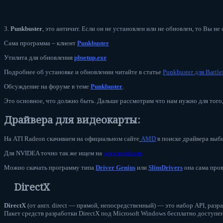
3.
Punkbuster
, это античит. Если он не установлен или не обновлен, то Вы не
Сама программа – клиент
Punkbuster
Утилита для обновления
pbsetup.exe
Подробнее об установке и обновлении читайте в статье
Punkbuster для Battlef
Обсуждение на форуме в теме
Punkbuster
.
Это основное, что должно быть. Дальше рассмотрим что нам нужно для того, 
Драйвера для видеокарты:
На ATI Radeon скачиваем на официальном сайте
AMD
в поиске драйвера выб
Для NVIDEA точно так же ищем на
www.nvidia.ru
Можно скачать программу типа
Driver Genius
или
SlimDrivers
она сама про
DirectX
DirectX
(от англ. direct — прямой, непосредственный) — это набор API, ра
Пакет средств разработки DirectX под Microsoft Windows бесплатно доступе