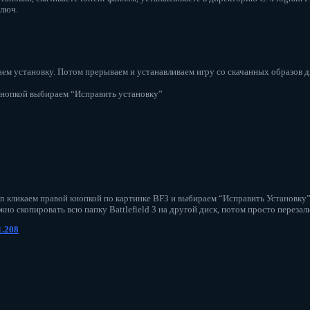
ключ.
м установку. Потом прерываем и устанавливаем игру со скачанных образов дис
 кнопкой выбираем “Исправить установку”
gin кликаем правой кнопкой по картинке BF3 и выбираем “Исправить Установку
о скопировать всю папку Battlefield 3 на другой диск, потом просто перезал
1.208