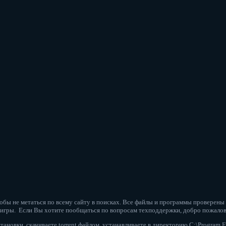
обы не метаться по всему сайту в поисках. Все файлы и программы проверены
и игры. Если Вы хотите пообщаться по вопросам техподдержки, добро пожало
ановки, скачиваете torrent файлом, устанавливаете в директорию C:\Program Fi