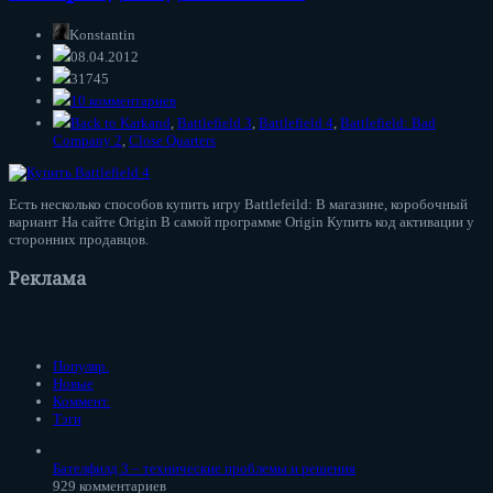
Konstantin
08.04.2012
31745
10 комментариев
Back to Karkand
,
Battlefield 3
,
Battlefield 4
,
Battlefield: Bad
Company 2
,
Close Quarters
Есть несколько способов купить игру Battlefeild: В магазине, коробочный
вариант На сайте Origin В самой программе Origin Купить код активации у
сторонних продавцов.
Реклама
Популяр.
Новые
Коммент.
Тэги
Бателфилд 3 – технические проблемы и решения
929 комментариев