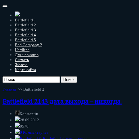
Battlefield 1
Battlefield 2
Battlefield 3
Battlefield 4
Battlefield 5
Bad Company 2
Hardline
Для новичков
Скачать
Железо
Карта сайта
Главная
>>
Battlefield 2
Battlefield 2143 дата выхода – никогда.
Konstantin
28.09.2012
8570
0 Комментариев
Battlefield 3
,
Battlefield 4
,
дата выхода