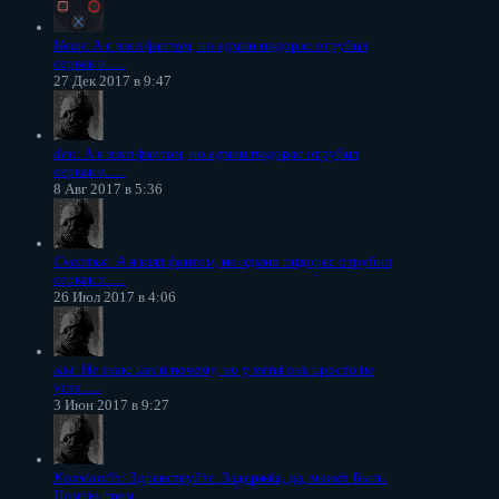
Иван
: А я взял фантом, но админ пидорас отрубил
сервак и......
27 Дек 2017 в 9:47
den
: А я взял фантом, но админ пидорас отрубил
сервак и......
8 Авг 2017 в 5:36
Счастья
: А я взял фантом, но админ пидорас отрубил
сервак и......
26 Июл 2017 в 4:06
ыы
: Не знаю как и почему, но у меня она просто не
уста......
3 Июн 2017 в 9:27
Konstantin
: Здравствуйте. Задержка, да, может быть.
Помню прем......