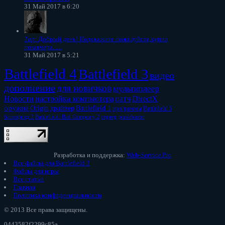
31 Май 2017 в 6:20
Тар
: Добрый день! Подскажите пожалуйста,купил
позавчера......
31 Май 2017 в 5:21
Battlefield 4
Battlefield 3
видео
дополнение
для новичков
мультиплеер
Новости
настройка компьютера
патч
DirectX
оружие
Origin
драйвер
Battlefield 1
программы
Battlefield 5
бателфилд 3
Battlefield: Bad Company 2
сервер
punkbuster
Разработка и поддержка:
Web-Service.Pro
Все файлы для Battlefield 3
Файлы для игры
Все статьи
Главная
Политика конфиденциальности
© 2013 Все права защищены.
0443582f2299c85a