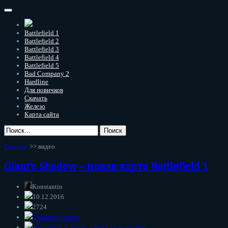
Battlefield 1
Battlefield 2
Battlefield 3
Battlefield 4
Battlefield 5
Bad Company 2
Hardline
Для новичков
Скачать
Железо
Карта сайта
Главная
>>
видео
Giant’s Shadow – новая карта Battlefield 1
Konstantin
10.12.2016
2724
0 Комментариев
Battlefield 3
,
видео
,
карты
,
мультиплеер