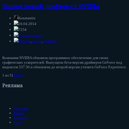
Вышел новый драйвер от NVIDIA
Konstantin
16.04.2014
7254
2 комментария
DirectX
,
видео
,
драйвер
Компания NVIDIA обновила программное обеспечение для своих
графических ускорителей. Выпущена бета-версия драйверов GeForce под
индексом 337.50 и обновлена до второй версии утилита GeForce Experience.
1 из 5
1
2
3
4
5
»
Реклама
Популяр.
Новые
Коммент.
Тэги