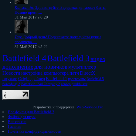
Konstantin
: Здравствуйте. Задержка, да, может быть.
Помню прем......
31 Май 2017 в 6:20
Тар
: Добрый день! Подскажите пожалуйста,купил
позавчера......
31 Май 2017 в 5:21
Battlefield 4
Battlefield 3
видео
дополнение
для новичков
мультиплеер
Новости
настройка компьютера
патч
DirectX
оружие
Origin
драйвер
Battlefield 1
программы
Battlefield 5
бателфилд 3
Battlefield: Bad Company 2
сервер
punkbuster
Разработка и поддержка:
Web-Service.Pro
Все файлы для Battlefield 3
Файлы для игры
Все статьи
Главная
Политика конфиденциальности