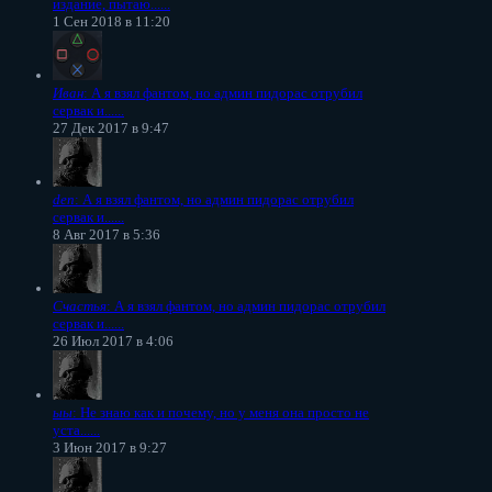
издание, пытаю......
1 Сен 2018 в 11:20
Иван
: А я взял фантом, но админ пидорас отрубил
сервак и......
27 Дек 2017 в 9:47
den
: А я взял фантом, но админ пидорас отрубил
сервак и......
8 Авг 2017 в 5:36
Счастья
: А я взял фантом, но админ пидорас отрубил
сервак и......
26 Июл 2017 в 4:06
ыы
: Не знаю как и почему, но у меня она просто не
уста......
3 Июн 2017 в 9:27