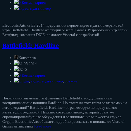
0 Комментариев
видео
,
мультиплеер
Electronic Arts на E3 2014 представили первое видео мультиплеера новой
игры Battlefield: Hardline от студии Visceral Games. Разработчики игр серии
Батлфилд, компания DICE, помогает Visceral с разработкой.
Battlefield: Hardline
Konstantin
31.05.2014
6245
0 Комментариев
Origin
,
видео
,
мультиплеер
,
оружие
Поклонники знаменитого франчайза Battlefield с воодушевлением
восприняли анонс новинки Hardline. Но стоит ли этот тайтл возлагаемых на
него ожиданий? Battlefield: Hardline – игра, которую по праву можно
назвать долгожданной. Недавно состоялся анонс, который сразу же
спровоцировал бурные обсуждения и возникновение множества слухов.
Студия Electronic Arts обещает подробно рассказать о новинке от Visceral
Games на выставке
Read more