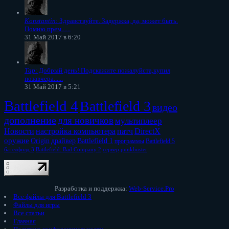
Konstantin
: Здравствуйте. Задержка, да, может быть.
Помню прем......
31 Май 2017 в 6:20
Тар
: Добрый день! Подскажите пожалуйста,купил
позавчера......
31 Май 2017 в 5:21
Battlefield 4
Battlefield 3
видео
дополнение
для новичков
мультиплеер
Новости
настройка компьютера
патч
DirectX
оружие
Origin
драйвер
Battlefield 1
программы
Battlefield 5
бателфилд 3
Battlefield: Bad Company 2
сервер
punkbuster
Разработка и поддержка:
Web-Service.Pro
Все файлы для Battlefield 3
Файлы для игры
Все статьи
Главная