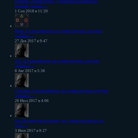
Евгений
: Здравствуйте, у меня бф3 расширеное
издание, пытаю......
1 Сен 2018 в 11:20
Иван
: А я взял фантом, но админ пидорас отрубил
сервак и......
27 Дек 2017 в 9:47
den
: А я взял фантом, но админ пидорас отрубил
сервак и......
8 Авг 2017 в 5:36
Счастья
: А я взял фантом, но админ пидорас отрубил
сервак и......
26 Июл 2017 в 4:06
ыы
: Не знаю как и почему, но у меня она просто не
уста......
3 Июн 2017 в 9:27