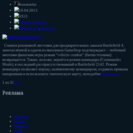
Konstantin
16.04.2013
3313
0 Комментариев
Battlefield 4
,
Новости
Снимок рекламной листовки для предварительных заказов Battlefield 4,
запечатлённой в одном из магазинов GameStop подтверждает – любимый
многими фанатами игры режим “vehicle combat” (битва техники)
возвращается. Также, похоже, вернётся режим командира (Commander
Mode), в последний раз присутствовавший в Battlefield 2142. Режим
командира позволяет игроку, назначенному командиром, отдавать приказы
напарникам и использовать тактическую карту, наподобие
Read more
1 из 3
1
2
3
»
Реклама
Популяр.
Новые
Коммент.
Тэги