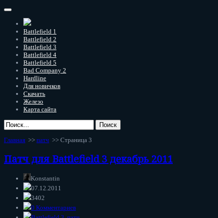
Battlefield 1
Battlefield 2
Battlefield 3
Battlefield 4
Battlefield 5
Bad Company 2
Hardline
Для новичков
Скачать
Железо
Карта сайта
Главная
>>
патч
>> Страница 3
Патч для Battlefield 3 декабрь 2011
Konstantin
07.12.2011
3402
0 Комментариев
Battlefield 3
,
патч