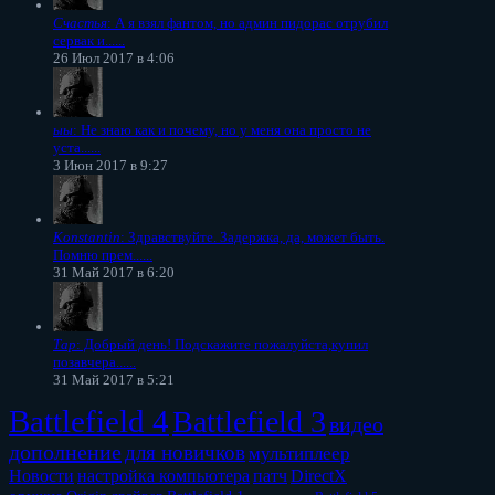
Счастья
: А я взял фантом, но админ пидорас отрубил
сервак и......
26 Июл 2017 в 4:06
ыы
: Не знаю как и почему, но у меня она просто не
уста......
3 Июн 2017 в 9:27
Konstantin
: Здравствуйте. Задержка, да, может быть.
Помню прем......
31 Май 2017 в 6:20
Тар
: Добрый день! Подскажите пожалуйста,купил
позавчера......
31 Май 2017 в 5:21
Battlefield 4
Battlefield 3
видео
дополнение
для новичков
мультиплеер
Новости
настройка компьютера
патч
DirectX