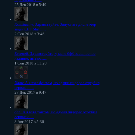
25 Дек 2018 в 5:49
Konstantin
: Здравствуйте. Запустите диспетчер
задач,Ctrl+Shift......
2 Сен 2018 в 3:46
Евгений
: Здравствуйте, у меня бф3 расширеное
издание, пытаю......
1 Сен 2018 в 11:20
Иван
: А я взял фантом, но админ пидорас отрубил
сервак и......
27 Дек 2017 в 9:47
den
: А я взял фантом, но админ пидорас отрубил
сервак и......
8 Авг 2017 в 5:36