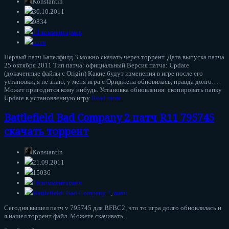
Konstantin
30.10.2011
9834
11 комментариев
патч
Первый патч Бателфилд 3 можно скачать через торрент. Дата выпуска патча
25 октября 2011 Тип патча: официальный Версия патча: Update
(докаченные файлы с Origin) Какие будут изменения в игре после его
установки, я не знаю, у меня игра с Ориджена обновилась, правда долго….
Может пригодится кому нибудь. Установка обновления: скопировать папку
Update в установленную игру
Read more
Battlefield Bad Company 2 патч R11 795745
скачать торрент
Konstantin
21.09.2011
15036
16 комментариев
Battlefield: Bad Company 2
,
патч
Сегодня вышел патч v 795745 для BFBC2, что то игра долго обновлялась и
я нашел торрент файл. Можете скачивать.