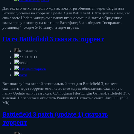
Для тех кто не хочет долго ждать, пока игра обновится через Origin или
Бателлог, ссылка на торрент Update 3 для Battlefield 3. Что делать с тем, что
скачалось: Update копируем в папку игры с заменой, затем в Ориджине
жмем правую кнопку на картинке Бателфилд 3 и выбираем “исправить
установку” . Ждем 5-10 минут и идем играть.
Патч Battlefield 3 скачать торрент
Konstantin
23.11.2011
9608
9 комментариев
патч
Вот пожалуйста второй официальный патч для Battlefield 3, можете
скачивать через торрент, если не хотите ждать обновления. Скачанную
папку Update копируем сюда: C:\Program Files\Origin Games\Battlefield 3\ с
заменой. Не забываем обновить Punkbuster! Скачать с сайта Чит OFF (639
Mb)
Battlefield 3 patch (update 1) скачать
торрент